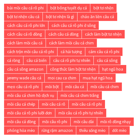
bài mồi câu cá rô phi
bột bông tuyết dụ cá
bột tơ nhện
bột tơ nhện câu cá
bột tơ nhện là gì
cháo ăn liền câu cá
cách câu cá rô phi lớn
cách câu cá rô phi ở sông
cách câu cá rô đồng
cách câu cá đồng
cách làm bột tơ nhện
cách làm mồi câu cá
cách làm mồi câu cá chim
cách trộn mồi câu cá rô phi
cá hải tượng
cám câu cá rô phi
cá rồng
câu cá biển
câu cá rô phi tự nhiên
câu cá sông
câu cá sông amazon
công thức làm bột tơ nhện
hạt ngũ hoa
jeremy wade câu cá
moi cau ca chim
mua hạt ngũ hoa
mẹo câu cá rô phi
mồi bột
mồi câu cá
mồi câu cá chim
mồi câu cá chim hồ dịch vụ
mồi câu cá chim trắng
mồi câu cá chép
mồi câu cá rô
mồi câu cá rô phi
mồi câu cá rô phi lưỡi đơn
mồi câu cá rô phi tự nhiên
mồi câu cá đồng
mồi câu rô phi
mồi câu đài
mồi rô đồng nhạy
phóng hỏa mèo
rừng rậm amazon
thiêu sống mèo
đốt mèo