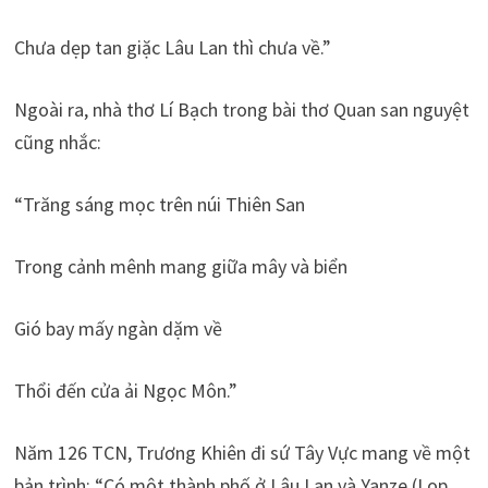
Chưa dẹp tan giặc Lâu Lan thì chưa về.”
Ngoài ra, nhà thơ Lí Bạch trong bài thơ Quan san nguyệt
cũng nhắc:
“Trăng sáng mọc trên núi Thiên San
Trong cảnh mênh mang giữa mây và biển
Gió bay mấy ngàn dặm về
Thổi đến cửa ải Ngọc Môn.”
Năm 126 TCN, Trương Khiên đi sứ Tây Vực mang về một
bản trình: “Có một thành phố ở Lâu Lan và Yanze (Lop