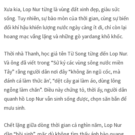
Xưa kia, Lop Nur từng là vùng đất xinh đẹp, giàu sức
sống. Tuy nhiên, sự bào mòn của thời gian, cùng sự biến
đổi khí hậu khiến lượng nước ngày càng ít đi, chỉ còn lại
hoang mạc vắng lặng và những gò yardang khô khốc.
Thời nhà Thanh, học giả tên Từ Song từng đến Lop Nur.
Và ông đã viết trong “Sử ký các vùng sông nước miền
Tây” rằng người dân nơi đây “không ăn ngũ cốc, mà
đánh cá làm thức ăn’, “dệt cây gai làm áo, dùng lông
ngỗng làm chăn”. Điều này chứng tỏ, thời ấy, người dân
quanh hồ Lop Nur vẫn sinh sống được, chọn săn bắn để
mưu sinh.
Chết lặng giữa dòng thời gian cả nghìn năm, Lop Nur
dần “hồi sinh”, mặc dù không tìm thấy ánh hào quang