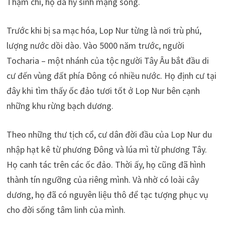
Thậm chí, họ đã hy sinh mạng sống.
Trước khi bị sa mạc hóa, Lop Nur từng là nơi trù phú,
lượng nước dồi dào. Vào 5000 năm trước, người
Tocharia – một nhánh của tộc người Tây Âu bắt đầu di
cư đến vùng đất phía Đông có nhiều nước. Họ định cư tại
đây khi tìm thấy ốc đảo tươi tốt ở Lop Nur bên cạnh
những khu rừng bạch dương.
Theo những thư tịch cổ, cư dân đời đầu của Lop Nur du
nhập hạt kê từ phương Đông và lúa mì từ phương Tây.
Họ canh tác trên các ốc đảo. Thời ấy, họ cũng đã hình
thành tín ngưỡng của riêng mình. Và nhờ có loài cây
dương, họ đã có nguyên liệu thô để tạc tượng phục vụ
cho đời sống tâm linh của mình.