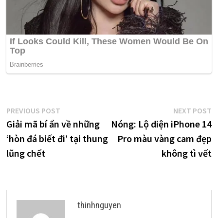
Điều
Previous
N
PREVIOUS POST
NEXT POST
post:
p
Giải mã bí ẩn về những
Nóng: Lộ diện iPhone 14
hướng
‘hòn đá biết đi’ tại thung
Pro màu vàng cam đẹp
bài
lũng chết
không tì vết
viết
thinhnguyen